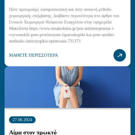
Πότε προτιμούμε λαπαροσκοπική και πότε ανοικτή μέθοδο
χειρουργικής επέμβασης; Διαβάστε περισσότερα στο άρθρο του
Γενικού Χειρουργού Νεόφυτου Ευαγγέλου στην εφημερίδα
Μακεδονία https://www.emakedonia.gr/pos-antimetopizetai-i-
voyvonokili-pote-protimoyme-laparoskopiki-kai-pote-anoikti-
methodo-cheiroyrgikis-epemvasis-731373
ΜΑΘΕΤΕ ΠΕΡΙΣΣΟΤΕΡΑ
27.06.2024
Αίμα στον πρωκτό