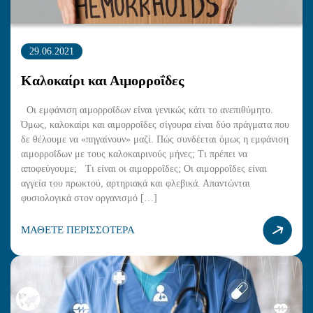
29.06.2021
Καλοκαίρι και Αιμορροΐδες
Οι εμφάνιση αιμορροΐδων είναι γενικώς κάτι το ανεπιθύμητο.
Όμως, καλοκαίρι και αιμορροΐδες σίγουρα είναι δύο πράγματα που
δε θέλουμε να «πηγαίνουν» μαζί. Πώς συνδέεται όμως η εμφάνιση
αιμορροΐδων με τους καλοκαιρινούς μήνες; Τι πρέπει να
αποφεύγουμε; Τι είναι οι αιμορροΐδες; Οι αιμορροΐδες είναι
αγγεία του πρωκτού, αρτηριακά και φλεβικά. Απαντώνται
φυσιολογικά στον οργανισμό […]
ΜΑΘΕΤΕ ΠΕΡΙΣΣΟΤΕΡΑ