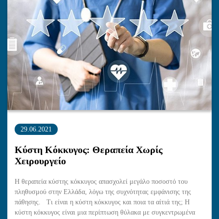
29.06.2021
Κύστη Κόκκυγος: Θεραπεία Χωρίς
Χειρουργείο
Η θεραπεία κύστης κόκκυγος απασχολεί μεγάλο ποσοστό του
πληθυσμού στην Ελλάδα, λόγω της συχνότητας εμφάνισης της
πάθησης. Τι είναι η κύστη κόκκυγος και ποια τα αίτιά της; Η
κύστη κόκκυγος είναι μια περίπτωση θύλακα με συγκεντρωμένα