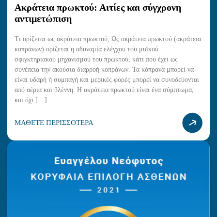
Ακράτεια πρωκτού: Αιτίες και σύγχρονη
αντιμετώπιση
Τι ορίζεται ως ακράτεια πρωκτού; Ως ακράτεια πρωκτού (ακράτεια
κοπράνων) ορίζεται η αδυναμία ελέγχου του μυϊκού
σφιγκτηριακού μηχανισμού του πρωκτού, κάτι που έχει ως
συνέπεια την ακούσια διαρροή κοπράνων. Τα κόπρανα μπορεί να
είναι υδαρή ή συμπαγή και μερικές φορές μπορεί να συνοδεύονται
από αέρια και βλέννη. Η ακράτεια πρωκτού είναι ένα σύμπτωμα,
και όχι […]
ΜΑΘΕΤΕ ΠΕΡΙΣΣΟΤΕΡΑ