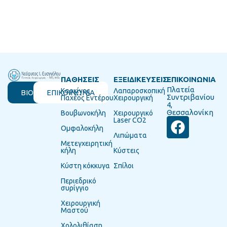
ΠΑΘΗΣΕΙΣ
ΕΞΕΙΔΙΚΕΥΣΕΙΣ
ΕΠΙΚΟΙΝΩΝΙΑ
Πλατεία
Καρκίνος
Λαπαροσκοπική
ΒΙΟΓΡΑΦΙΚΟ
ΕΠΙΚΟΙΝΩΝΙΑ
Συντριβανίου
Παχέος Εντέρου
Χειρουργική
4,
Θεσσαλονίκη
Βουβωνοκήλη
Χειρουργικό
Laser CO2
Ομφαλοκήλη
Λιπώματα
Μετεγχειρητική
κήλη
Κύστεις
Κύστη κόκκυγα
Σπίλοι
Περιεδρικό
συρίγγιο
Χειρουργική
Μαστού
Χολολιθίαση