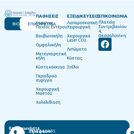
ΠΑΘΗΣΕΙΣ
ΕΞΕΙΔΙΚΕΥΣΕΙΣ
ΕΠΙΚΟΙΝΩΝΙΑ
Πλατεία
Καρκίνος
Λαπαροσκοπική
ΒΙΟΓΡΑΦΙΚΟ
ΕΠΙΚΟΙΝΩΝΙΑ
Συντριβανίου
Παχέος Εντέρου
Χειρουργική
4,
Θεσσαλονίκη
Βουβωνοκήλη
Χειρουργικό
Laser CO2
Ομφαλοκήλη
Λιπώματα
Μετεγχειρητική
κήλη
Κύστεις
Κύστη κόκκυγα
Σπίλοι
Περιεδρικό
συρίγγιο
Χειρουργική
Μαστού
Χολολιθίαση
Επικοινωνήστε
2310 24 24 85
Τηλέφωνο
μαζί