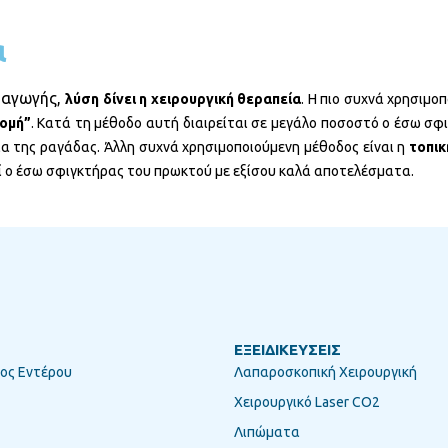
α
 αγωγής,
λύση δίνει η χειρουργική θεραπεία
. Η πιο συχνά χρησιμο
ομή”
. Κατά τη μέθοδο αυτή διαιρείται σε μεγάλο ποσοστό ο έσω σφ
ία της ραγάδας. Άλλη συχνά χρησιμοποιούμενη μέθοδος είναι η
τοπικ
ί ο έσω σφιγκτήρας του πρωκτού με εξίσου καλά αποτελέσματα.
ΕΞΕΙΔΙΚΕΥΣΕΙΣ
ος Εντέρου
Λαπαροσκοπική Χειρουργική
Χειρουργικό Laser CO2
Λιπώματα